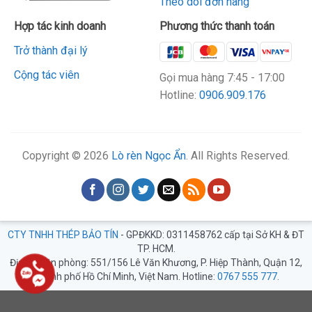
Theo dõi đơn hàng
Hợp tác kinh doanh
Phương thức thanh toán
Trở thành đại lý
Cộng tác viên
Gọi mua hàng 7:45 - 17:00
Hotline:
0906.909.176
Copyright ©
2026
Lò rèn Ngọc Ẩn
. All Rights Reserved.
CTY TNHH THÉP BẢO TÍN
- GPĐKKD: 0311458762 cấp tại Sở KH & ĐT
TP. HCM.
Địa chỉ văn phòng: 551/156 Lê Văn Khương, P. Hiệp Thành, Quận 12,
Thành phố Hồ Chí Minh, Việt Nam. Hotline:
0767 555 777
.