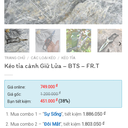
TRANG CHỦ
/
CÁC LOẠI KÉO
/
KÉO TỈA
Kéo tỉa cành Giữ Lửa – BTS – FR.T
₫
749.000
Giá online:
₫
1.200.000
Giá gốc:
₫
(38%)
451.000
Bạn tiết kiệm:
₫
Mua combo 1 – “
Sự Sống
“, tiết kiệm
1.886.050
₫
Mua combo 2 – “
Đôi Mắt
“, tiết kiệm
1.803.050