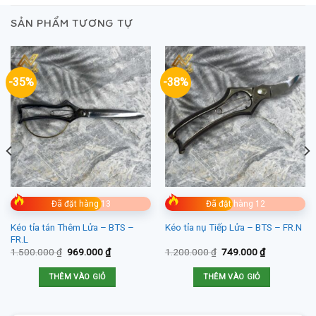
SẢN PHẨM TƯƠNG TỰ
-35%
-38%
Đã đặt hàng 13
Đã đặt hàng 12
Kéo tỉa tán Thêm Lửa – BTS –
Kéo tỉa nụ Tiếp Lửa – BTS – FR.N
FR.L
Giá
Giá
Giá
Giá
1.500.000
₫
969.000
₫
1.200.000
₫
749.000
₫
gốc
hiện
gốc
hiện
là:
tại
là:
tại
THÊM VÀO GIỎ
THÊM VÀO GIỎ
1.500.000 ₫.
là:
1.200.000 ₫.
là:
.
969.000 ₫.
749.000 ₫.